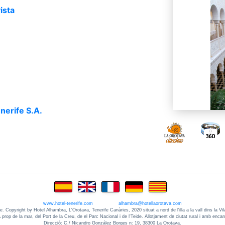
ista
nerife S.A.
www.hotel-tenerife.com
alhambra@hotellaorotava.com
te. Copyright by Hotel Alhambra, L'Orotava, Tenerife Canàries, 2020 situat a nord de l'illa a la vall dins la Vil
 prop de la mar, del Port de la Creu, de el Parc Nacional i de l'Teide. Allotjament de ciutat rural i amb encan
Direcció: C./ Nicandro González Borges n: 19, 38300 La Orotava.