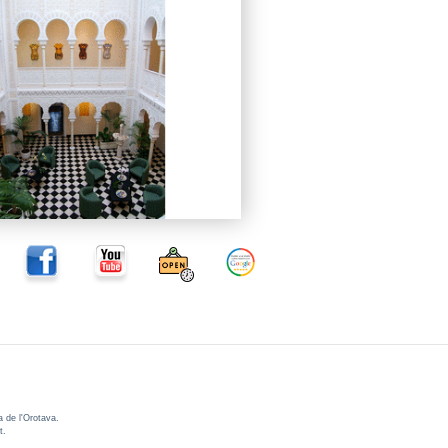
a de l'Orotava.
t.