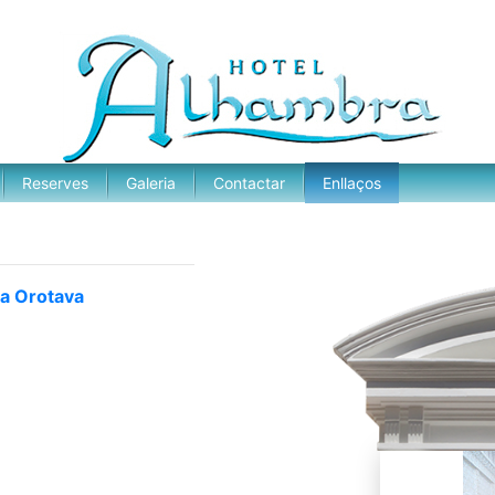
Reserves
Galeria
Contactar
Enllaços
La Orotava
a