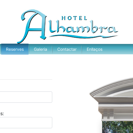
Reserves
Galeria
Contactar
Enllaços
s: